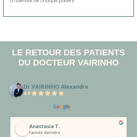
à l’identité de chaque patient.
LE RETOUR DES PATIENTS
DU DOCTEUR VAIRINHO
Dr VAIRINHO Alexandre
4.9
Basé sur 122 avis
powered by
G
o
o
g
l
e
Melissa M.
l’année dernière