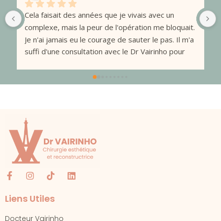
Je tenais à vous remercier Monsieur VAIRINHO 
 
pour votre travail minutieux et votre écoute. Merci 
également à Julie pour sa réactivité et son 
attention. J'étais complexée par ma petite poitrine 
et j'ai décidé de faire confiance au docteur 
Vairinho pour une augmentation mammaire. Il a 
pris en compte mes envies et a su parfaitement 
les adapter à ma morphologie.Cette chirurgie m'a 
permis de me sentir plus confiante et féminine.Un 
grand Merci.
Liens Utiles
Docteur Vairinho