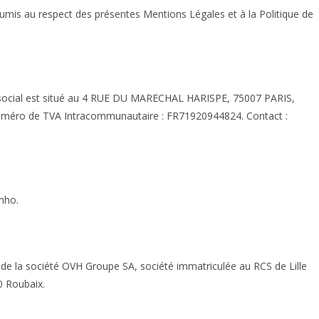
t soumis au respect des présentes Mentions Légales et à la Politique de
ge social est situé au 4 RUE DU MARECHAL HARISPE, 75007 PARIS,
uméro de TVA Intracommunautaire : FR71920944824. Contact :
inho.
le de la société OVH Groupe SA, société immatriculée au RCS de Lille
0 Roubaix.