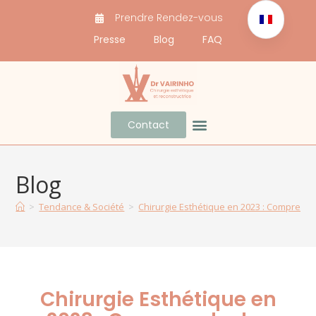
Prendre Rendez-vous
Presse
Blog
FAQ
Contact
Docteur Vairinho
Avant / Après
Blog
>
Tendance & Société
>
Chirurgie Esthétique en 2023 : Comprendr
Chirurgie Esthétique en