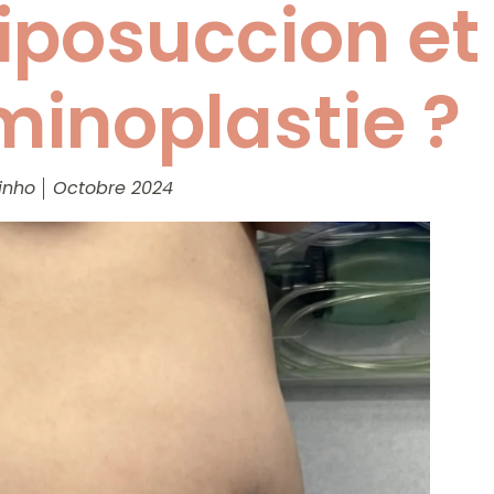
liposuccion et
inoplastie ?
inho
Octobre 2024