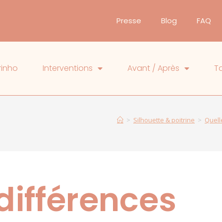
Presse
Blog
FAQ
rinho
Interventions
Avant / Après
Ta
>
Silhouette & poitrine
>
Quell
différences