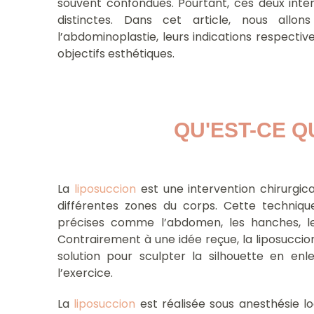
souvent confondues. Pourtant, ces deux inter
distinctes. Dans cet article, nous allon
l’abdominoplastie, leurs indications respecti
objectifs esthétiques.
QU'EST-CE Q
La
liposuccion
est une intervention chirurgica
différentes zones du corps. Cette techniqu
précises comme l’abdomen, les hanches, les
Contrairement à une idée reçue, la liposucci
solution pour sculpter la silhouette en en
l’exercice.
La
liposuccion
est réalisée sous anesthésie l