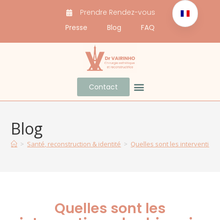
Prendre Rendez-vous
Presse
Blog
FAQ
Contact
Docteur Vairinho
Avant / Après
Blog
>
Santé, reconstruction & identité
>
Quelles sont les intervention
Quelles sont les