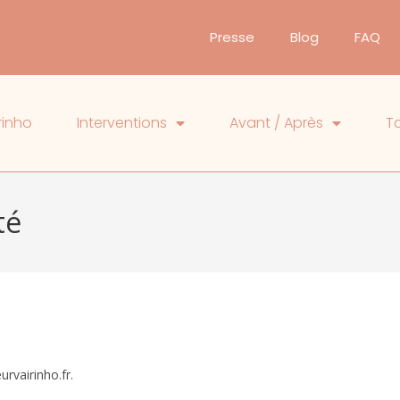
Presse
Blog
FAQ
rinho
Interventions
Avant / Après
Ta
té
urvairinho.fr.