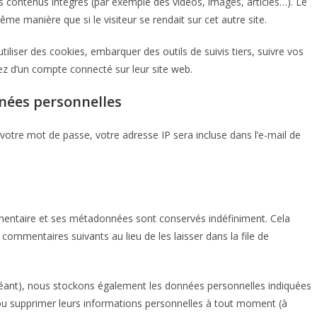
es contenus intégrés (par exemple des vidéos, images, articles…). Le
me manière que si le visiteur se rendait sur cet autre site.
iliser des cookies, embarquer des outils de suivis tiers, suivre vos
z d’un compte connecté sur leur site web.
nnées personnelles
 votre mot de passe, votre adresse IP sera incluse dans l’e-mail de
mentaire et ses métadonnées sont conservés indéfiniment. Cela
mmentaires suivants au lieu de les laisser dans la file de
échéant), nous stockons également les données personnelles indiquées
 ou supprimer leurs informations personnelles à tout moment (à